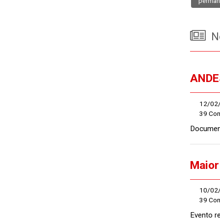
perman
No
ANDES
12/02
39 Co
Document
Maior
10/02
39 Co
Evento r