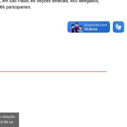
 8, em São Paulo, 86 seções sindicais, 460 delegados,
6 participantes.
 votação
ES-SN na