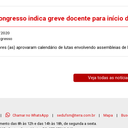
ongresso indica greve docente para início 
/2020
ngresso
res (as) aprovaram calendário de lutas envolvendo assembleias de 
Veja todas as notíci
|
Chamar no WhatsApp
|
sedufsm@terra.com.br
|
Mapa
|
Busc
mento das 8h às 12h e das 14h às 18h, de segunda a sexta.