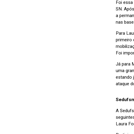
Foi essa
SN. Após
a perman
nas base
Para Lau
primeiro
mobilizaç
Foi impor
Já para 
uma grand
estando 
ataque d
Sedufsm
A Sedufs
seguinte
Laura Fo