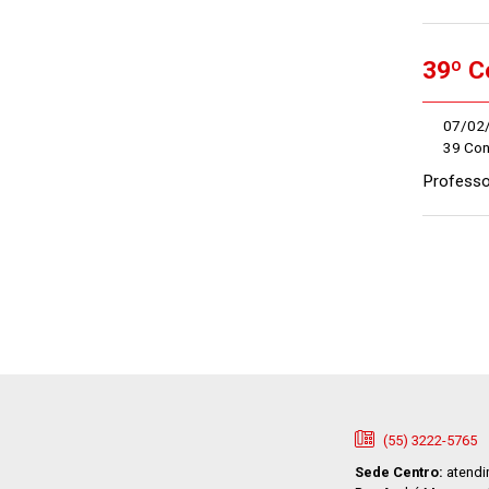
39º C
07/02
39 Co
Professo
(55) 3222-5765
Sede Centro:
atendi