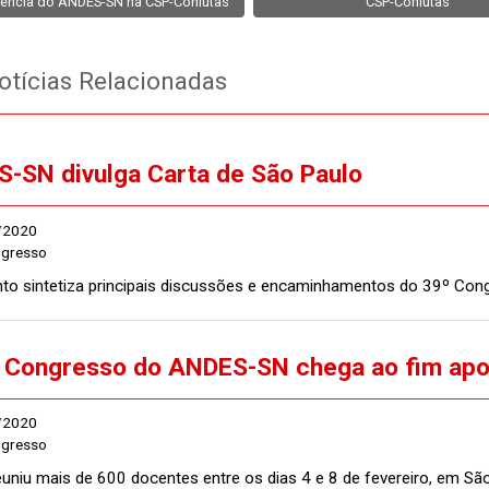
ência do ANDES-SN na CSP-Conlutas
CSP-Conlutas
tícias Relacionadas
-SN divulga Carta de São Paulo
/2020
ngresso
o sintetiza principais discussões e encaminhamentos do 39º Cong
 Congresso do ANDES-SN chega ao fim apo
/2020
ngresso
euniu mais de 600 docentes entre os dias 4 e 8 de fevereiro, em Sã