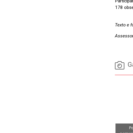
Participa
178 obse
Texto e 
Assessor
Ga
Po