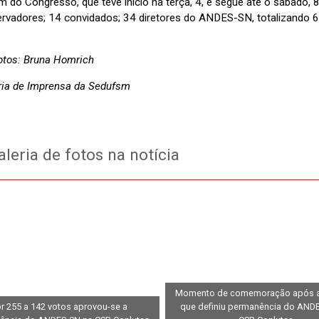
m do Congresso, que teve início na terça, 4, e segue até o sábado,
rvadores; 14 convidados; 34 diretores do ANDES-SN, totalizando 68
fotos: Bruna Homrich
ia de Imprensa da Sedufsm
leria de fotos na notícia
Momento de comemoração após a
r 255 a 142 votos aprovou-se a
que definiu permanência do AND