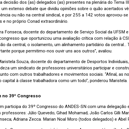
 a decisão dos (as) delegados (as) presentes na plenária do Tema 
 um extenso debate que dividiu opiniões sobre o quão acertados 
ência ou não na central sindical, e por 255 a 142 votos aprovou-s
s e no próprio Conad extraordinário.
ra Fonseca, docente do departamento de Serviço Social da UFSM e 
 congresso que oportunizou uma avaliação crítica com relação à C
ão da central, o isolamento, um alinhamento partidário da central…
tante porque permitimo-nos ouvir uns aos outros”, avaliou.
Maristela Souza, docente do departamento de Desportos Individuais,
eza um sindicato de professores universitários participar e construi
junto com outros trabalhadores e movimentos sociais. “Afinal, as 
o capital à classe trabalhadora como um todo”, ponderou Maristela.
 no 39º Congresso
m participa do 39º Congresso do ANDES-SN com uma delegação el
s professores: Júlio Quevedo; Gihad Mohamad; João Carlos Gilli Mar
nseca; Adriana Zecca. Marian Noal Moro (todos delegados) e Abel 