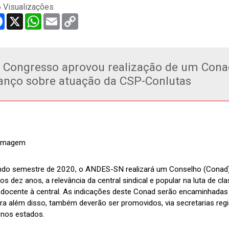
 Visualizações
re
Facebook
X
WhatsApp
Email
Copy
Link
 Congresso aprovou realização de um Conad
anço sobre atuação da CSP-Conlutas
do semestre de 2020, o ANDES-SN realizará um Conselho (Conad) 
os dez anos, a relevância da central sindical e popular na luta de c
 docente à central. As indicações deste Conad serão encaminhadas
ra além disso, também deverão ser promovidos, via secretarias regi
 nos estados.