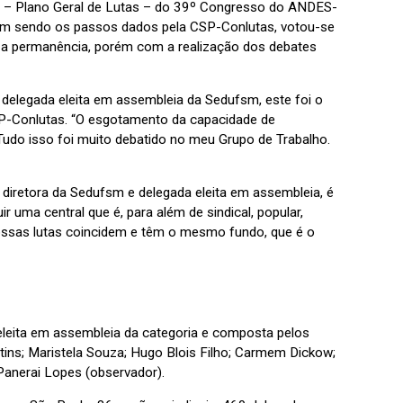
III – Plano Geral de Lutas – do 39º Congresso do ANDES-
vêm sendo os passos dados pela CSP-Conlutas, votou-se
e a permanência, porém com a realização dos debates
delegada eleita em assembleia da Sedufsm, este foi o
SP-Conlutas. “O esgotamento da capacidade de
 Tudo isso foi muito debatido no meu Grupo de Trabalho.
 diretora da Sedufsm e delegada eleita em assembleia, é
r uma central que é, para além de sindical, popular,
nossas lutas coincidem e têm o mesmo fundo, que é o
eita em assembleia da categoria e composta pelos
tins; Maristela Souza; Hugo Blois Filho; Carmem Dickow;
Panerai Lopes (observador).