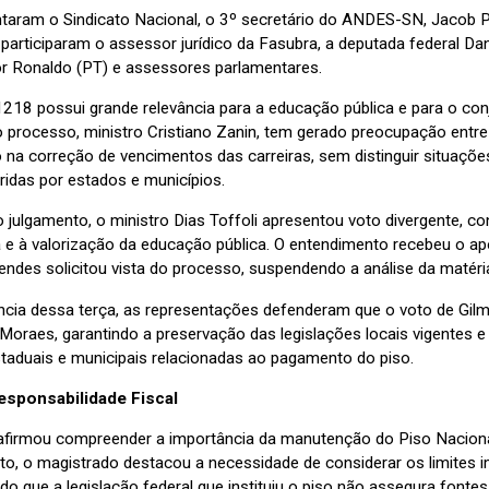
taram o Sindicato Nacional, o 3º secretário do ANDES-SN, Jacob Pai
articiparam o assessor jurídico da Fasubra, a deputada federal Da
r Ronaldo (PT) e assessores parlamentares.
218 possui grande relevância para a educação pública e para o conj
o processo, ministro Cristiano Zanin, tem gerado preocupação entre 
io na correção de vencimentos das carreiras, sem distinguir situaç
idas por estados e municípios.
 julgamento, o ministro Dias Toffoli apresentou voto divergente, co
a e à valorização da educação pública. O entendimento recebeu o ap
endes solicitou vista do processo, suspendendo a análise da matéri
ncia dessa terça, as representações defenderam que o voto de Gi
e Moraes, garantindo a preservação das legislações locais vigentes
estaduais e municipais relacionadas ao pagamento do piso.
esponsabilidade Fiscal
firmou compreender a importância da manutenção do Piso Nacional
to, o magistrado destacou a necessidade de considerar os limites i
o que a legislação federal que instituiu o piso não assegura fonte