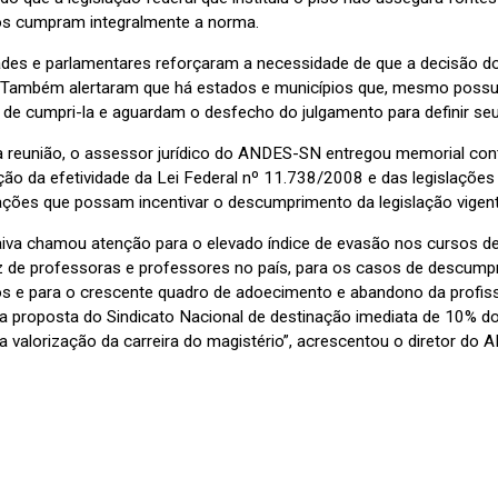
os cumpram integralmente a norma.
ades e parlamentares reforçaram a necessidade de que a decisão do 
 Também alertaram que há estados e municípios que, mesmo possuin
 de cumpri-la e aguardam o desfecho do julgamento para definir se
a reunião, o assessor jurídico do ANDES-SN entregou memorial con
ão da efetividade da Lei Federal nº 11.738/2008 e das legislações 
tações que possam incentivar o descumprimento da legislação vigent
va chamou atenção para o elevado índice de evasão nos cursos de li
 de professoras e professores no país, para os casos de descumpr
os e para o crescente quadro de adoecimento e abandono da profiss
a proposta do Sindicato Nacional de destinação imediata de 10% do
r a valorização da carreira do magistério”, acrescentou o diretor do