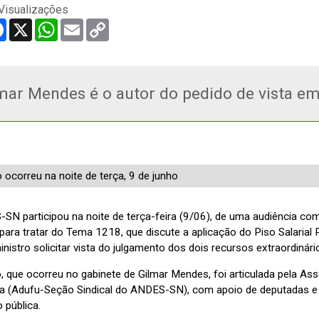
Visualizações
re
Facebook
X
WhatsApp
Email
Copy
Link
mar Mendes é o autor do pedido de vista e
 ocorreu na noite de terça, 9 de junho
SN participou na noite de terça-feira (9/06), de uma audiência com
ara tratar do Tema 1218, que discute a aplicação do Piso Salarial 
nistro solicitar vista do julgamento dos dois recursos extraordinár
o, que ocorreu no gabinete de Gilmar Mendes, foi articulada pela A
ia (Adufu-Seção Sindical do ANDES-SN), com apoio de deputadas 
 pública.