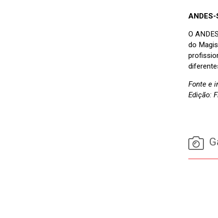
ANDES-S
O ANDES-
do Magist
profissi
diferente
Fonte e 
Edição: 
Ga