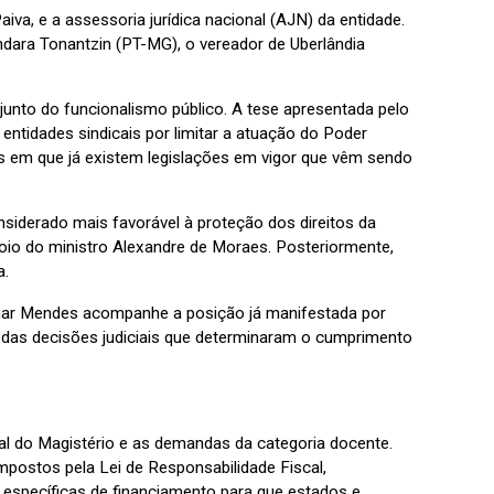
va, e a assessoria jurídica nacional (AJN) da entidade.
ndara Tonantzin (PT-MG), o vereador de Uberlândia
unto do funcionalismo público. A tese apresentada pelo
entidades sindicais por limitar a atuação do Poder
ões em que já existem legislações em vigor que vêm sendo
nsiderado mais favorável à proteção dos direitos da
oio do ministro Alexandre de Moraes. Posteriormente,
a.
lmar Mendes acompanhe a posição já manifestada por
 e das decisões judiciais que determinaram o cumprimento
 do Magistério e as demandas da categoria docente.
mpostos pela Lei de Responsabilidade Fiscal,
s específicas de financiamento para que estados e