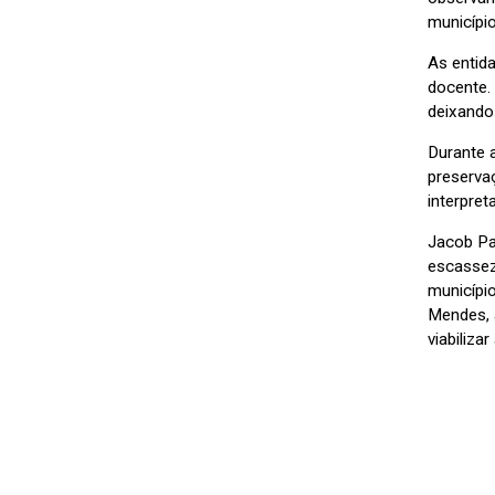
municípi
As entid
docente.
deixando
Durante 
preservaç
interpre
Jacob Pai
escassez
municípi
Mendes, 
viabiliza