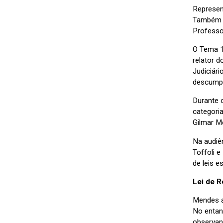
Represen
Também p
Professo
O Tema 1
relator d
Judiciár
descumpr
Durante o
categori
Gilmar M
Na audiê
Toffoli 
de leis 
Lei de R
Mendes a
No entan
observand