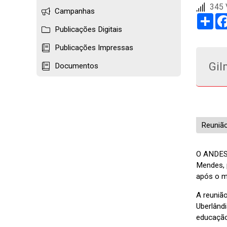
345 
Campanhas
Sha
Publicações Digitais
Publicações Impressas
Gil
Documentos
Reunião
O ANDES-
Mendes, p
após o mi
A reuniã
Uberlând
educação