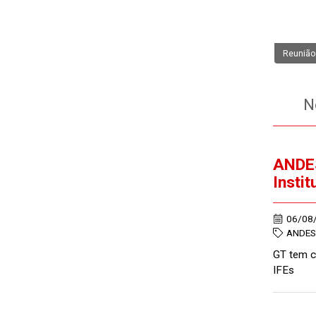
Reunião 
No
ANDES
Insti
06/08
ANDES
GT tem c
IFEs