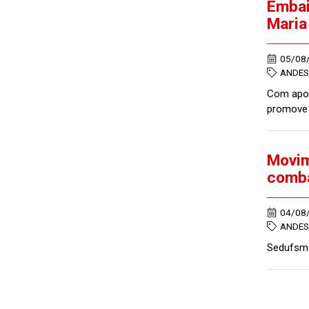
Embai
Maria
05/08
ANDES
Com apoi
promove 
Movim
comba
04/08
ANDES
Sedufsm 