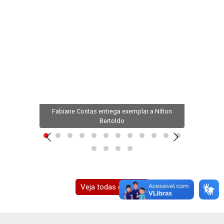
Fabiane Costas entrega exemplar a Nilton
o
Bertoldo
Pres
Veja todas galerias