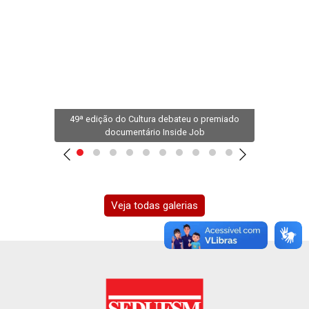
depois
49ª edição do Cultura debateu o premiado
Os 
documentário Inside Job
Veja todas galerias