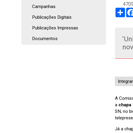
4709
Campanhas
Sha
Publicações Digitais
Publicações Impressas
‘Un
Documentos
no
Integra
A Comiss
a
chapa 
SN, no b
teleprese
Já a cha