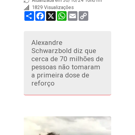
Atualizada em 30/10/24 16h01m
1829 Visualizações
Share
Facebook
X
WhatsApp
Email
Copy
Link
Alexandre
Schwarzbold diz que
cerca de 70 milhões de
pessoas não tomaram
a primeira dose de
reforço