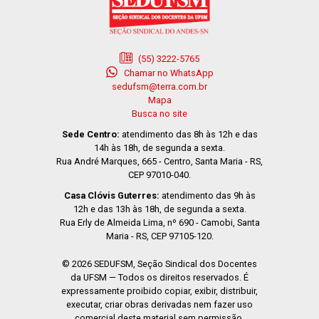
(55) 3222-5765
Chamar no WhatsApp
sedufsm@terra.com.br
Mapa
Busca no site
Sede Centro:
atendimento das 8h às 12h e das
14h às 18h, de segunda a sexta.
Rua André Marques, 665 - Centro, Santa Maria - RS,
CEP 97010-040.
Casa Clóvis Guterres:
atendimento das 9h às
12h e das 13h às 18h, de segunda a sexta.
Rua Erly de Almeida Lima, nº 690 - Camobi, Santa
Maria - RS, CEP 97105-120.
© 2026 SEDUFSM, Seção Sindical dos Docentes
da UFSM — Todos os direitos reservados. É
expressamente proibido copiar, exibir, distribuir,
executar, criar obras derivadas nem fazer uso
comercial deste material sem permissão.