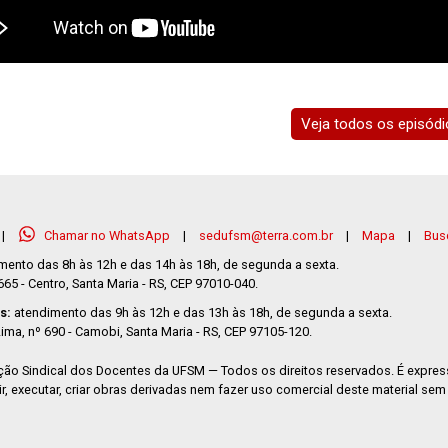
Veja todos os episód
|
Chamar no WhatsApp
|
sedufsm@terra.com.br
|
Mapa
|
Busc
mento das 8h às 12h e das 14h às 18h, de segunda a sexta.
5 - Centro, Santa Maria - RS, CEP 97010-040.
s:
atendimento das 9h às 12h e das 13h às 18h, de segunda a sexta.
ima, nº 690 - Camobi, Santa Maria - RS, CEP 97105-120.
ão Sindical dos Docentes da UFSM — Todos os direitos reservados. É expre
ibuir, executar, criar obras derivadas nem fazer uso comercial deste material se