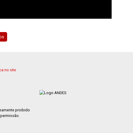
ios
a no site
ssamente proibido
m permissão.