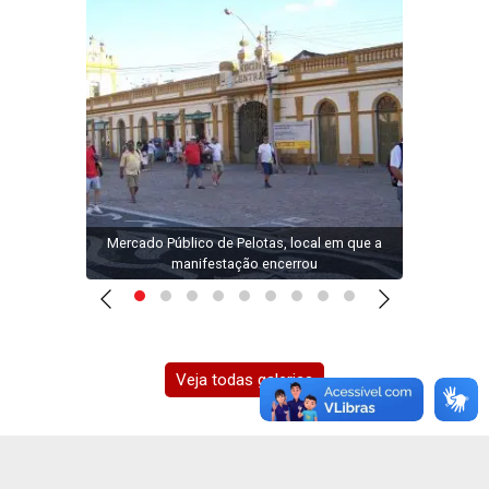
légio
Mercado Público de Pelotas, local em que a
Prote
manifestação encerrou
pr
Veja todas galerias