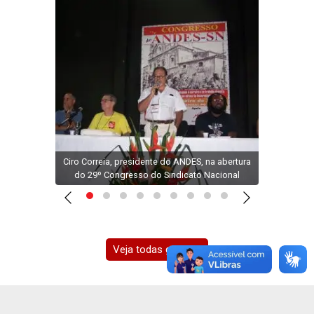
"Os go
estão
is de
Ciro Correia, presidente do ANDES, na abertura
o Ha
a UFPA
do 29º Congresso do Sindicato Nacional
Veja todas galerias