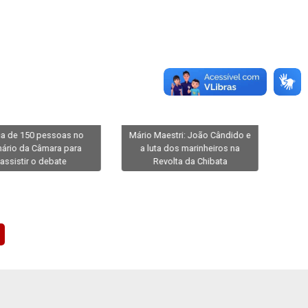
a de 150 pessoas no
Mário Maestri: João Cândido e
nário da Câmara para
a luta dos marinheiros na
"sile
assistir o debate
Revolta da Chibata