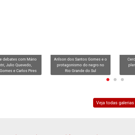
e debates com Mário
Arilson dos Santos Gomes e o
Cerc
tri, Julio Quevedo,
protagonismo do negro no
ple
 Gomes e Carlos Pires
Rio Grande do Sul
Veja todas galerias