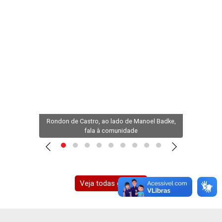
om a
Rondon de Castro, ao lado de Manoel Badke,
Mais 
fala à comunidade
Veja todas galerias