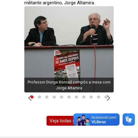
militante argentino, Jorge Altamira.
unes
Professor Diorge Konrad compôs a mesa com
Jorge
mira
Jorge Altamira
Veja todas galerias