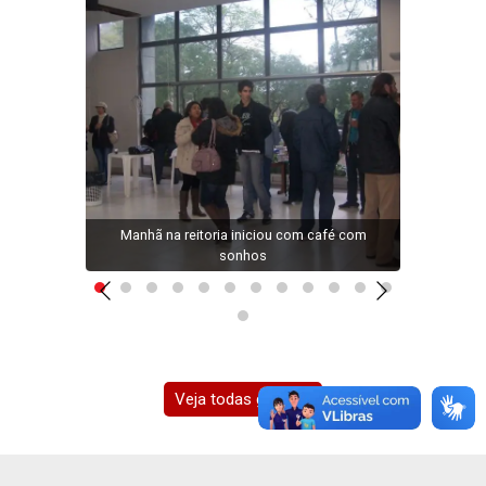
,
Manhã na reitoria iniciou com café com
Ativ
sonhos
c
Veja todas galerias