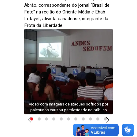
Abrão, correspondente do jornal “Brasil de
Fato” na região do Oriente Média e Ehab
Lotayef, ativista canadense, integrante da
Frota da Liberdade.
s
contra
Vídeo com imagens de ataques sofridos por
Os c
nista
palestinos causou perplexidade no público