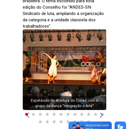
brasileira. O tema escolhido para esta
edição do Conselho foi “ANDES-SN:
Sindicato de luta, ampliando a organização
da categoria e a unidade classista dos
trabalhadores”.
Dire
 evento
Espetáculo de abertura do Conad com o
Jerôn
is
grupo de dança "Integração e Arte"