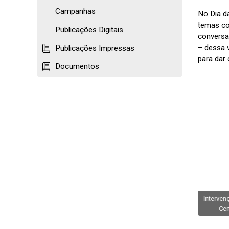
Campanhas
No Dia d
temas co
Publicações Digitais
conversa 
– dessa 
Publicações Impressas
para dar 
Documentos
eleste Landerdahl,
ra do departamento
Diretora do Centro de
magem e diretora da
Educação, Helenise Sangoi,
Intervenç
Sedufsm
prestigiou atividade e debate
Cen