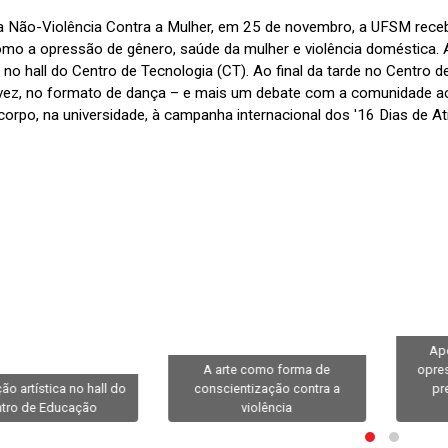
a Não-Violência Contra a Mulher, em 25 de novembro, a UFSM receb
mo a opressão de gênero, saúde da mulher e violência doméstica. A
no hall do Centro de Tecnologia (CT). Ao final da tarde no Centro 
vez, no formato de dança – e mais um debate com a comunidade a
corpo, na universidade, à campanha internacional dos '16 Dias de At
Ap
A arte como forma de
opre
ão artística no hall do
conscientização contra a
pr
tro de Educação
violência