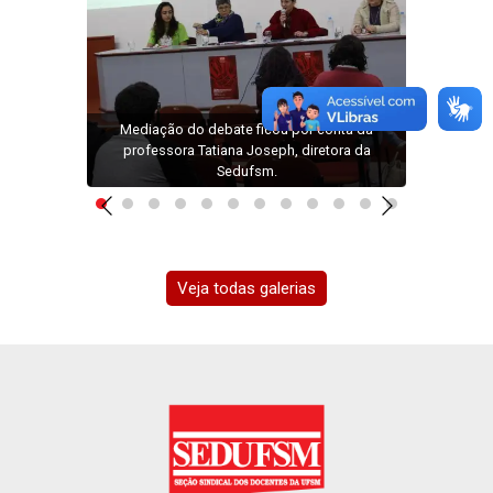
G
Mediação do debate ficou por conta da
capit
 a 70ª
professora Tatiana Joseph, diretora da
gê
sm'.
Sedufsm.
Veja todas galerias