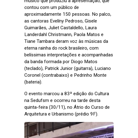
músico que produziu a apresentação, que
contou com um público de
aproximadamente 150 pessoas. No palco,
as cantoras Evelíny Pedroso, Gisele
Guimarães, Juliet Castaldello, Laura
Landerdahl Christmann, Paola Matos e
Tiane Tambara deram voz às músicas da
eterna rainha do rock brasileiro, com
belíssimas interpretações e acompanhadas
da banda formada por Diogo Matos
(teclado), Patrick Junior (guitarra), Luciano
Coronel (contrabaixo) e Pedrinho Monte
(bateria).
O evento marcou a 83ª edição do Cultura
na Sedufsm e ocorreu na tarde desta
quinta-feira (30/11), no Átrio do Curso de
Arquitetura e Urbanismo (prédio 9F).