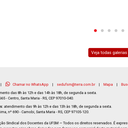
Veja todas galerias
|
Chamar no WhatsApp
|
sedufsm@terra.com.br
|
Mapa
|
Busc
mento das 8h às 12h e das 14h às 18h, de segunda a sexta.
5 - Centro, Santa Maria - RS, CEP 97010-040.
s:
atendimento das 9h às 12h e das 13h às 18h, de segunda a sexta.
ima, nº 690 - Camobi, Santa Maria - RS, CEP 97105-120.
ão Sindical dos Docentes da UFSM — Todos os direitos reservados. É expre