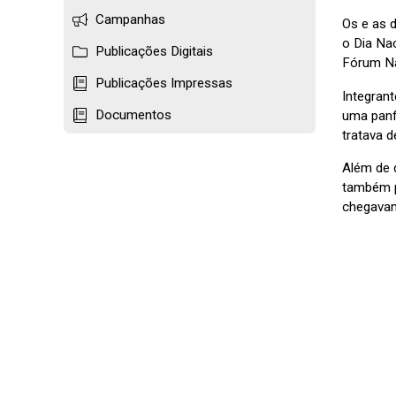
Campanhas
Os e as 
o Dia Na
Publicações Digitais
Fórum Na
Publicações Impressas
Integran
Documentos
uma panf
tratava d
Além de 
também p
chegava