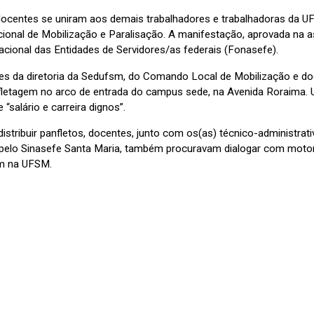
docentes se uniram aos demais trabalhadores e trabalhadoras da UF
cional de Mobilização e Paralisação. A manifestação, aprovada na 
cional das Entidades de Servidores/as federais (Fonasefe).
tes da diretoria da Sedufsm, do Comando Local de Mobilização e doc
letagem no arco de entrada do campus sede, na Avenida Roraima. 
e “salário e carreira dignos”.
distribuir panfletos, docentes, junto com os(as) técnico-administra
elo Sinasefe Santa Maria, também procuravam dialogar com moto
m na UFSM.