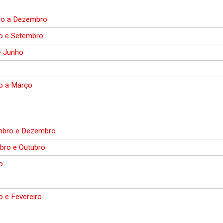
ro a Dezembro
o e Setembro
e Junho
ro a Março
bro e Dezembro
bro e Outubro
o
o e Fevereiro