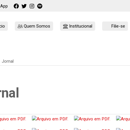
sApp
cio
Quem Somos
Institucional
Filie-se
Jornal
rnal