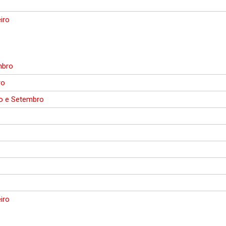
o
iro
mbro
ro
o e Setembro
o
iro