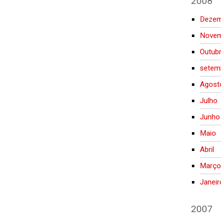
2008
Deze
Nove
Outub
setem
Agost
Julho
Junho
Maio
Abril
Març
Janeir
2007