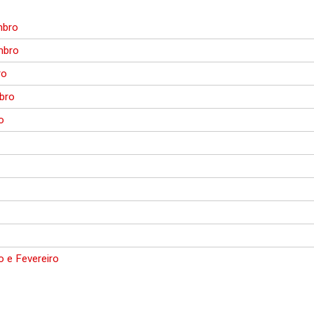
mbro
mbro
ro
bro
o
o
o e Fevereiro