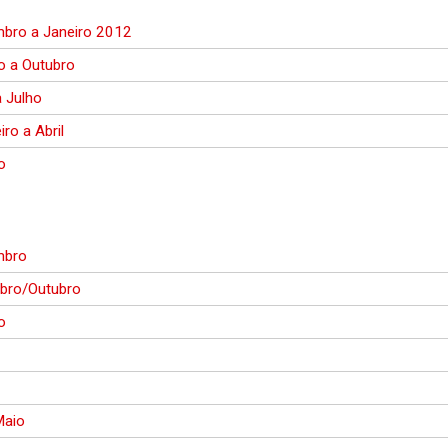
bro a Janeiro 2012
o a Outubro
 Julho
iro a Abril
o
mbro
bro/Outubro
o
Maio