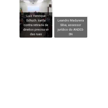
Luiz Henrique
Schuch: saída
Leandro Madureira
contra retirada de
Silva, assessor
direitos precisa vir
jurídico do ANDES-
das ruas
SN