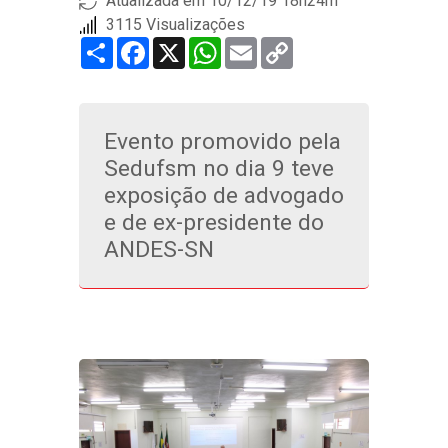
Atualizada em 10/12/19 18h24m
3115 Visualizações
Share
Facebook
X
WhatsApp
Email
Copy
Link
Evento promovido pela
Sedufsm no dia 9 teve
exposição de advogado
e de ex-presidente do
ANDES-SN