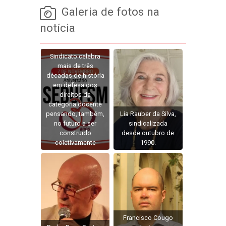
Galeria de fotos na
notícia
Sindicato celebra
mais de três
décadas de história
em defesa dos
direitos da
categoria docente
pensando, também,
Lia Rauber da Silva,
no futuro a ser
sindicalizada
construido
desde outubro de
coletivamente
1990.
Francisco Cougo