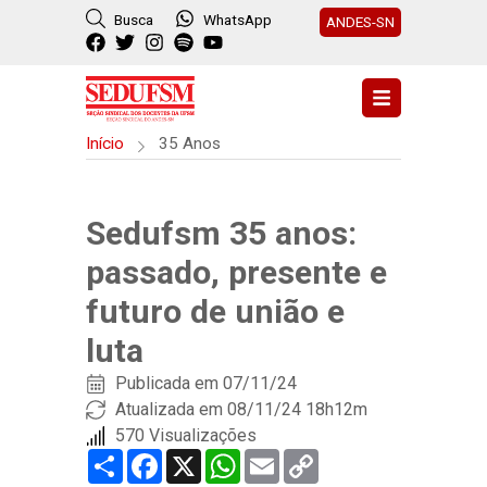
Busca
WhatsApp
ANDES-SN
Início
35 Anos
Sedufsm 35 anos:
passado, presente e
futuro de união e
luta
Publicada em
07/11/24
Atualizada em 08/11/24 18h12m
570 Visualizações
Share
Facebook
X
WhatsApp
Email
Copy
Link