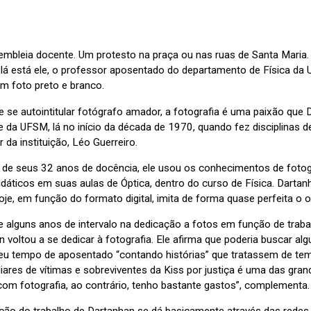
mbleia docente. Um protesto na praça ou nas ruas de Santa Maria. 
, lá está ele, o professor aposentado do departamento de Física da 
em foto preto e branco.
e se autointitular fotógrafo amador, a fotografia é uma paixão qu
e da UFSM, lá no início da década de 1970, quando fez disciplinas 
 da instituição, Léo Guerreiro.
de seus 32 anos de docência, ele usou os conhecimentos de fotograf
idáticos em suas aulas de Óptica, dentro do curso de Física. Dartan
oje, em função do formato digital, imita de forma quase perfeita o
e alguns anos de intervalo na dedicação a fotos em função de traba
 voltou a se dedicar à fotografia. Ele afirma que poderia buscar alg
eu tempo de aposentado “contando histórias” que tratassem de tem
liares de vítimas e sobreviventes da Kiss por justiça é uma das gra
 com fotografia, ao contrário, tenho bastante gastos”, complementa.