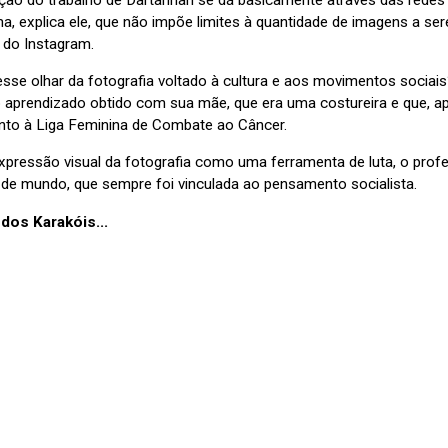
ação do trabalho de Dartanhan se dá basicamente através das redes
ma, explica ele, que não impõe limites à quantidade de imagens a 
 do Instagram.
esse olhar da fotografia voltado à cultura e aos movimentos sociai
 aprendizado obtido com sua mãe, que era uma costureira e que, apes
unto à Liga Feminina de Combate ao Câncer.
xpressão visual da fotografia como uma ferramenta de luta, o prof
e de mundo, que sempre foi vinculada ao pensamento socialista.
dos Karakóis...