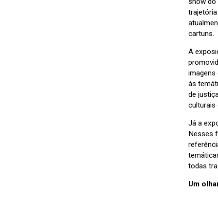
show do 
trajetór
atualmen
cartuns.
A exposi
promovid
imagens 
às temát
de justi
culturai
Já a exp
Nesses f
referênc
temática
todas tr
Um olha