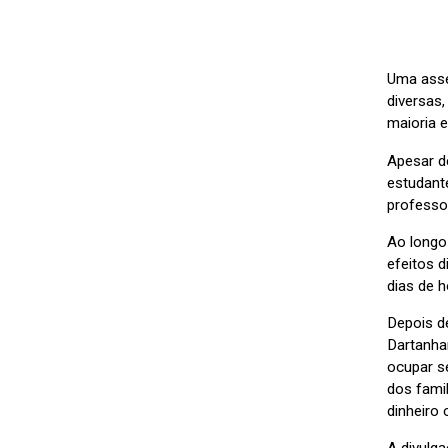
Uma asse
diversas
maioria 
Apesar d
estudant
professor
Ao longo 
efeitos d
dias de h
Depois d
Dartanhan
ocupar s
dos fami
dinheiro