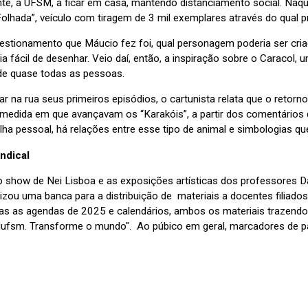
te, a UFSM, a ficar em casa, mantendo distanciamento social. Naque
olhada”, veículo com tiragem de 3 mil exemplares através do qual p
estionamento que Máucio fez foi, qual personagem poderia ser cri
ria fácil de desenhar. Veio daí, então, a inspiração sobre o Caracol
 de quase todas as pessoas.
r na rua seus primeiros episódios, o cartunista relata que o retorno
 medida em que avançavam os “Karakóis”, a partir dos comentários d
ha pessoal, há relações entre esse tipo de animal e simbologias qu
ndical
o show de Nei Lisboa e as exposições artísticas dos professores
lizou uma banca para a distribuição de materiais a docentes filiados
ídas as agendas de 2025 e calendários, ambos os materiais trazend
dufsm. Transforme o mundo". Ao púbico em geral, marcadores de p