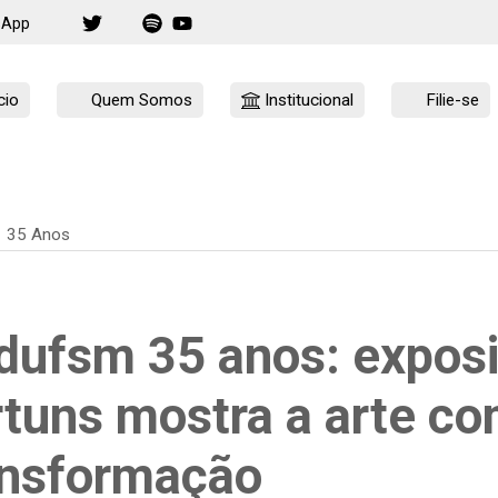
sApp
cio
Quem Somos
Institucional
Filie-se
35 Anos
dufsm 35 anos: exposi
rtuns mostra a arte c
ansformação