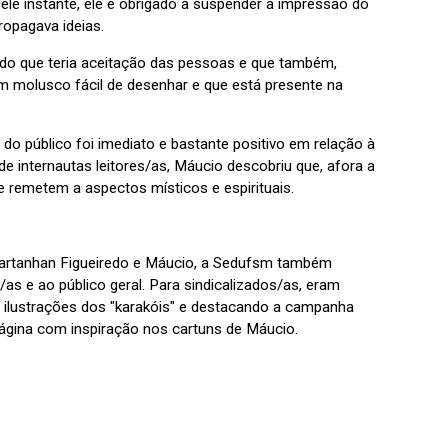
le instante, ele é obrigado a suspender a impressão do
ropagava ideias.
ado que teria aceitação das pessoas e que também,
, um molusco fácil de desenhar e que está presente na
 do público foi imediato e bastante positivo em relação à
e internautas leitores/as, Máucio descobriu que, afora a
e remetem a aspectos místicos e espirituais.
 Dartanhan Figueiredo e Máucio, a Sedufsm também
/as e ao público geral. Para sindicalizados/as, eram
o ilustrações dos "karakóis" e destacando a campanha
ágina com inspiração nos cartuns de Máucio.