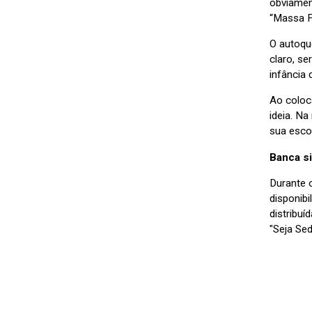
obviamen
“Massa F
O autoqu
claro, se
infância
Ao coloca
ideia. Na
sua escol
Banca si
Durante 
disponibi
distribu
"Seja Se