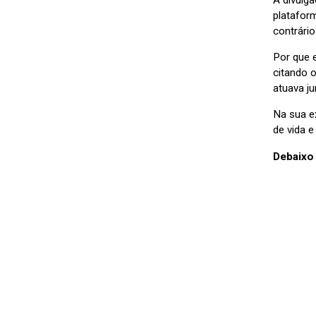
A divulg
platafor
contrário
Por que 
citando o
atuava j
Na sua e
de vida 
Debaixo 