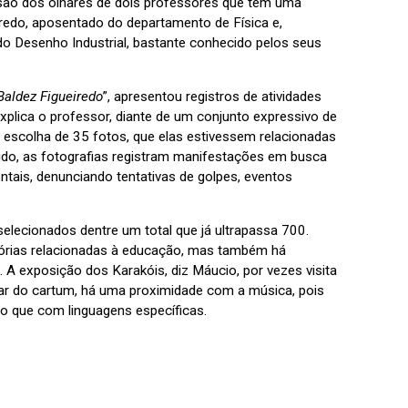
são dos olhares de dois professores que têm uma
iredo, aposentado do departamento de Física e,
do Desenho Industrial, bastante conhecido pelos seus
Baldez Figueiredo
”, apresentou registros de atividades
plica o professor, diante de um conjunto expressivo de
a escolha de 35 fotos, que elas estivessem relacionadas
ido, as fotografias registram manifestações em busca
ntais, denunciando tentativas de golpes, eventos
elecionados dentre um total que já ultrapassa 700.
tórias relacionadas à educação, mas também há
 A exposição dos Karakóis, diz Máucio, por vezes visita
ar do cartum, há uma proximidade com a música, pois
o que com linguagens específicas.