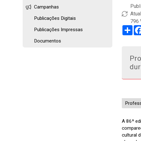
Publ
Campanhas
Atua
Publicações Digitais
796 
Sha
Publicações Impressas
Documentos
Pro
dur
Profess
A 86ª ed
comparec
cultural