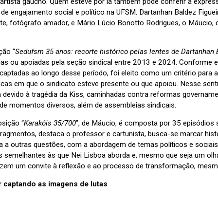
artista gaúcho. Quem esteve por lá também pode conferir a expres
ia de engajamento social e político na UFSM: Dartanhan Baldez Figue
te, fotógrafo amador, e Mário Lúcio Bonotto Rodrigues, o Máucio, 
ção “
Sedufsm 35 anos: recorte histórico pelas lentes de Dartanhan 
as ou apoiadas pela seção sindical entre 2013 e 2024. Conforme ex
captadas ao longo desse período, foi eleito como um critério para 
icas em que o sindicato esteve presente ou que apoiou. Nesse sent
ça devido à tragédia da Kiss, caminhadas contra reformas govername
s de momentos diversos, além de assembleias sindicais.
osição “
Karakóis 35/700
”, de Máucio, é composta por 35 episódios s
ragmentos, destaca o professor e cartunista, busca-se marcar his
ia a outras questões, com a abordagem de temas políticos e sociais.
s semelhantes às que Nei Lisboa aborda e, mesmo que seja um olh
azem um convite à reflexão e ao processo de transformação, mesm
r captando as imagens de lutas