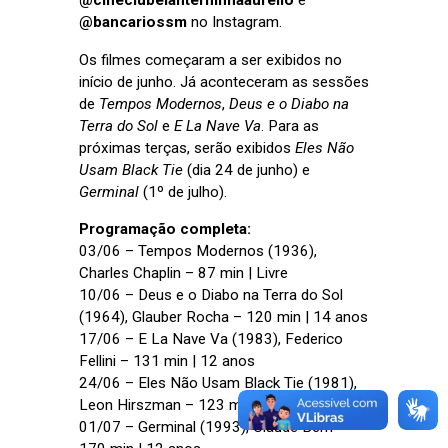
@cineclubelanterninhaaurelio
e
@bancariossm
no Instagram.
Os filmes começaram a ser exibidos no
início de junho. Já aconteceram as sessões
de
Tempos Modernos
,
Deus e o Diabo na
Terra do Sol
e
E La Nave Va
. Para as
próximas terças, serão exibidos
Eles Não
Usam Black Tie
(dia 24 de junho) e
Germinal
(1º de julho).
Programação completa:
03/06 – Tempos Modernos (1936),
Charles Chaplin – 87 min | Livre
10/06 – Deus e o Diabo na Terra do Sol
(1964), Glauber Rocha – 120 min | 14 anos
17/06 – E La Nave Va (1983), Federico
Fellini – 131 min | 12 anos
24/06 – Eles Não Usam Black Tie (1981),
Leon Hirszman – 123 min | 14 ano
01/07 – Germinal (1993), Claude Berri –