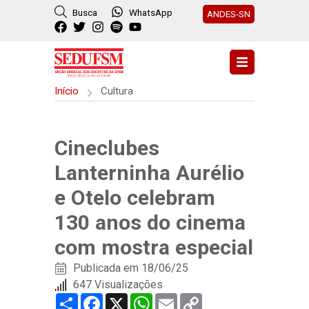
Busca
WhatsApp
ANDES-SN
Início
Cultura
Cineclubes
Lanterninha Aurélio
e Otelo celebram
130 anos do cinema
com mostra especial
Publicada em
18/06/25
647 Visualizações
Share
Facebook
X
WhatsApp
Email
Copy