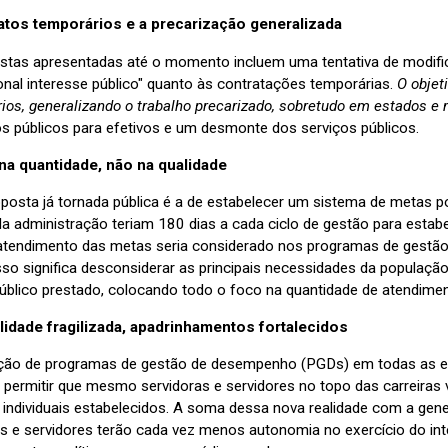
atos temporários e a precarização generalizada
stas apresentadas até o momento incluem uma tentativa de modific
onal interesse público" quanto às contratações temporárias.
O objet
ios, generalizando o trabalho precarizado, sobretudo em estados e 
s públicos para efetivos e um desmonte dos serviços públicos.
na quantidade, não na qualidade
oposta já tornada pública é a de estabelecer um sistema de metas po
da administração teriam 180 dias a cada ciclo de gestão para estab
 atendimento das metas seria considerado nos programas de gestã
isso significa desconsiderar as principais necessidades da populaçã
público prestado, colocando todo o foco na quantidade de atendimen
ilidade fragilizada, apadrinhamentos fortalecidos
uição de programas de gestão de desempenho (PGDs) em todas as e
i permitir que mesmo servidoras e servidores no topo das carreiras
s individuais estabelecidos. A soma dessa nova realidade com a gene
as e servidores terão cada vez menos autonomia no exercício do int