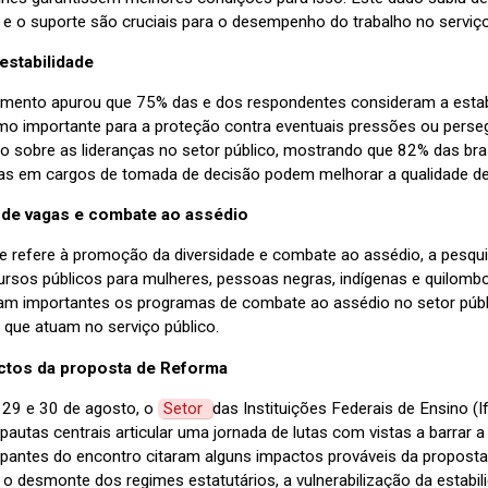
 e o suporte são cruciais para o desempenho do trabalho no serviço
estabilidade
amento apurou que 75% das e dos respondentes consideram a estabil
o importante para a proteção contra eventuais pressões ou perseg
o sobre as lideranças no setor público, mostrando que 82% das bras
as em cargos de tomada de decisão podem melhorar a qualidade de
 de vagas e combate ao assédio
e refere à promoção da diversidade e combate ao assédio, a pesq
rsos públicos para mulheres, pessoas negras, indígenas e quilomb
am importantes os programas de combate ao assédio no setor públ
 que atuam no serviço público.
ctos da proposta de Reforma
 29 e 30 de agosto, o
Setor
das Instituições Federais de Ensino 
autas centrais articular uma jornada de lutas com vistas a barrar a
cipantes do encontro citaram alguns impactos prováveis da propos
o desmonte dos regimes estatutários, a vulnerabilização da estabil