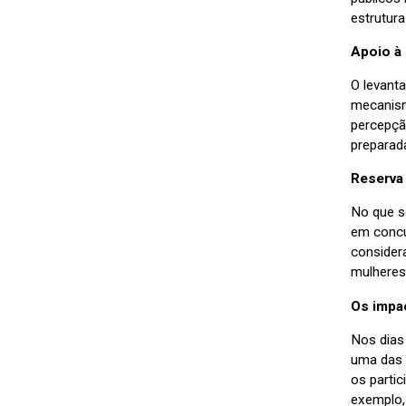
estrutura
Apoio à 
O levant
mecanism
percepçã
preparad
Reserva
No que s
em concu
consider
mulheres
Os impa
Nos dias
uma das p
os parti
exemplo, 