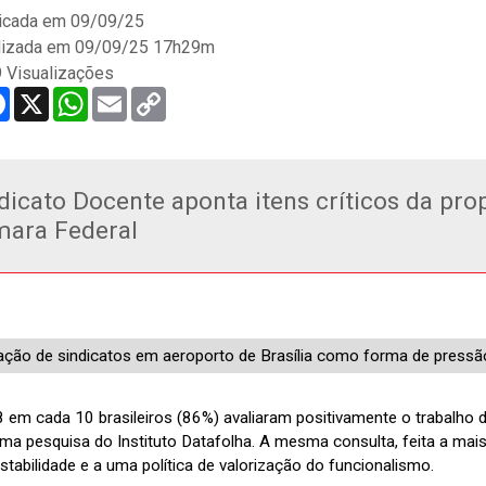
icada em
09/09/25
lizada em 09/09/25 17h29m
 Visualizações
re
Facebook
X
WhatsApp
Email
Copy
Link
dicato Docente aponta itens críticos da pr
ara Federal
ação de sindicatos em aeroporto de Brasília como forma de press
 em cada 10 brasileiros (86%) avaliaram positivamente o trabalho d
uma pesquisa do Instituto Datafolha. A mesma consulta, feita a mai
stabilidade e a uma política de valorização do funcionalismo.