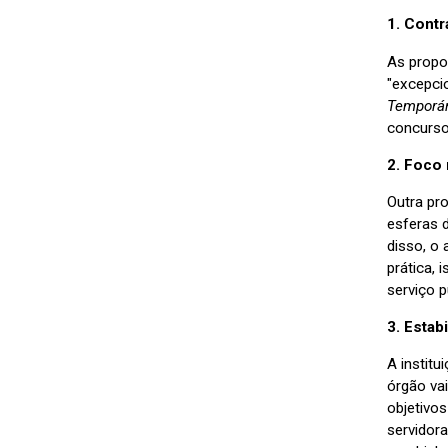
1. Contr
As propo
"excepci
Temporár
concurso
2. Foco 
Outra pr
esferas 
disso, o
prática, 
serviço 
3. Estab
A instit
órgão va
objetivo
servidor