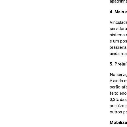
apadrinh
4. Mais 
Vinculad
servidor
sistema 
e um poss
brasileir
ainda ma
5. Preju
No serviç
é ainda 
serão af
feito en
0,3% das 
prejuízo
outros p
Mobiliz