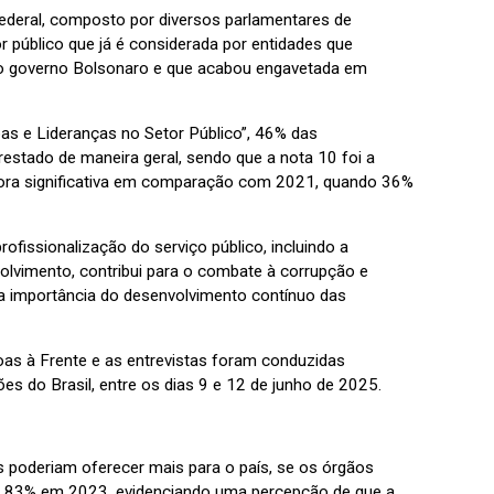
ederal, composto por diversos parlamentares de
 público que já é considerada por entidades que
no governo Bolsonaro e que acabou engavetada em
as e Lideranças no Setor Público”, 46% das
restado de maneira geral, sendo que a nota 10 foi a
hora significativa em comparação com 2021, quando 36%
fissionalização do serviço público, incluindo a
olvimento, contribui para o combate à corrupção e
 a importância do desenvolvimento contínuo das
oas à Frente e as entrevistas foram conduzidas
s do Brasil, entre os dias 9 e 12 de junho de 2025.
s poderiam oferecer mais para o país, se os órgãos
de 83% em 2023, evidenciando uma percepção de que a