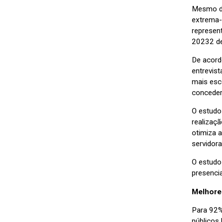
Mesmo di
extrema-
represen
20232 dev
De acord
entrevist
mais esc
conceder
O estudo
realizaç
otimiza 
servidora
O estudo
presenci
Melhore
Para 92%
públicos