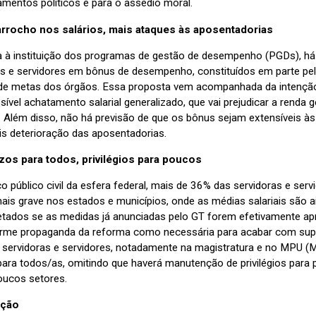
amentos políticos e para o assédio moral.
arrocho nos salários, mais ataques às aposentadorias
a à instituição dos programas de gestão de desempenho (PGDs), há 
as e servidores em bônus de desempenho, constituídos em parte pela 
de metas dos órgãos. Essa proposta vem acompanhada da intenção de 
ível achatamento salarial generalizado, que vai prejudicar a renda 
a. Além disso, não há previsão de que os bônus sejam extensíveis às
is deterioração das aposentadorias.
ízos para todos, privilégios para poucos
o público civil da esfera federal, mais de 36% das servidoras e ser
mais grave nos estados e municípios, onde as médias salariais são a
etados se as medidas já anunciadas pelo GT forem efetivamente ap
orme propaganda da reforma como necessária para acabar com super
servidoras e servidores, notadamente na magistratura e no MPU (Min
 para todos/as, omitindo que haverá manutenção de privilégios pa
oucos setores.
ação