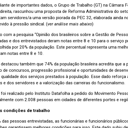
ante de importantes dados, o Grupo de Trabalho (GT) na Câmara F
direita, rascunhou uma proposta de Reforma Administrativa do setor
tam servidores/a uma versão piorada da PEC 32, elaborada ainda 
ido à pressão sindical. (
ver análise mais abaixo
)
o com a pesquisa “Opinião dos brasileiros sobre a Gestão de Pesso
adas e dos entrevistados deram notas entre 8 e 10 para o serviço p
olhida por 20% da população. Este percentual representa uma mel
am notas entre 8 e 10.
 destacou também que 74% da população brasileira acredita que a pro
ão de concursos, progressão profissional e oportunidades de desenv
a qualidade dos serviços prestados à população. Esse dado reforça
s e dos servidores e a valorização das carreiras do funcionalismo.
 foi realizado pelo Instituto Datafolha a pedido do Movimento Pess
almente com 2.008 pessoas em cidades de diferentes portes e regiõe
s condições de trabalho
 das pessoas entrevistadas, as funcionárias e funcionários público
 lhes garantissem melhores condições para isso. Este dado subiu 