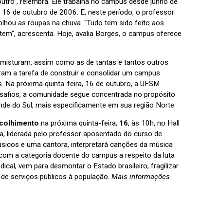
tro”, relembra. Ele trabalha no campus desde junho de
16 de outubro de 2006. E, neste período, o professor
lhou as roupas na chuva. “Tudo tem sido feito aos
item”, acrescenta. Hoje, avalia Borges, o campus oferece
misturam, assim como as de tantas e tantos outros
ram a tarefa de construir e consolidar um campus
. Na próxima quinta-feira, 16 de outubro, a UFSM
esafios, a comunidade segue concentrada no propósito
nde do Sul, mais especificamente em sua região Norte.
colhimento
na próxima quinta-feira,
16
, às 10h, no Hall
ca, liderada pelo professor aposentado do curso de
sicos e uma cantora, interpretará canções da música
 com a categoria docente do campus a respeito da luta
ical, vem para desmontar o Estado brasileiro, fragilizar
ão de serviços públicos à população.
Mais informações