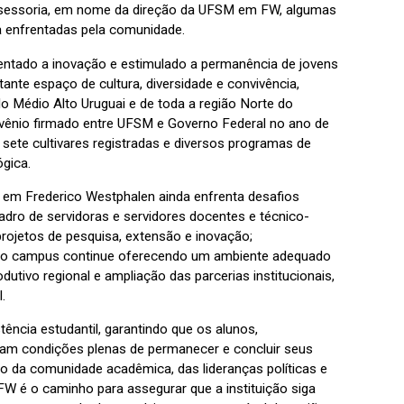
Assessoria, em nome da direção da UFSM em FW, algumas
da enfrentadas pela comunidade.
entado a inovação e estimulado a permanência de jovens
ante espaço de cultura, diversidade e convivência,
o Médio Alto Uruguai e de toda a região Norte do
onvênio firmado entre UFSM e Governo Federal no ano de
sete cultivares registradas e diversos programas de
gica.
M em Frederico Westphalen ainda enfrenta desafios
dro de servidoras e servidores docentes e técnico-
projetos de pesquisa, extensão e inovação;
 que o campus continue oferecendo um ambiente adequado
utivo regional e ampliação das parcerias institucionais,
.
tência estudantil, garantindo que os alunos,
ham condições plenas de permanecer e concluir seus
o da comunidade acadêmica, das lideranças políticas e
W é o caminho para assegurar que a instituição siga