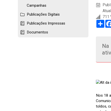
Publ
Campanhas
Atua
Publicações Digitais
711 
Sha
Publicações Impressas
Documentos
Na 
ati
Nos 18 a
Comunica
toldos, 