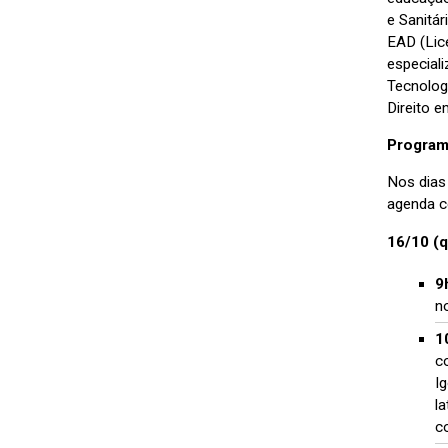
e Sanitá
EAD (Lic
especial
Tecnolog
Direito 
Program
Nos dias
agenda c
16/10 (q
9
n
1
c
I
l
c