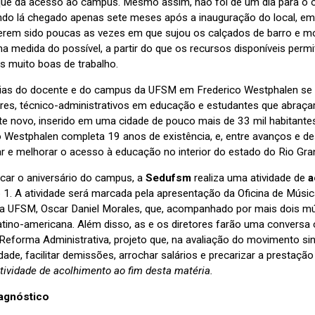
que dá acesso ao campus. Mesmo assim, não foi de um dia para o ou
ndo lá chegado apenas sete meses após a inauguração do local, em 
terem sido poucas as vezes em que sujou os calçados de barro e mo
a medida do possível, a partir do que os recursos disponíveis perm
s muito boas de trabalho.
rias do docente e do campus da UFSM em Frederico Westphalen se 
res, técnico-administrativos em educação e estudantes que abraça
te novo, inserido em uma cidade de pouco mais de 33 mil habitantes
o Westphalen completa 19 anos de existência, e, entre avanços e d
ar e melhorar o acesso à educação no interior do estado do Rio Gra
car o aniversário do campus, a
Sedufsm
realiza uma atividade de
a
o 1. A atividade será marcada pela apresentação da Oficina de Músi
a UFSM, Oscar Daniel Morales, que, acompanhado por mais dois mú
latino-americana. Além disso, as e os diretores farão uma conversa
Reforma Administrativa, projeto que, na avaliação do movimento sind
idade, facilitar demissões, arrochar salários e precarizar a prestaç
tividade de acolhimento ao fim desta matéria.
iagnóstico