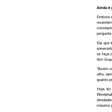
Ainda é 
Embora s
recentem
constante
pergunta
Ela, que 
universid
se faça 
têm Grup
“Assim c
olho, ta
quanto p
Hoje, di
Westphal
atividad
máximo p