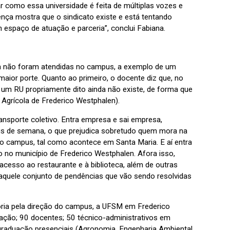
 como essa universidade é feita de múltiplas vozes e
sença mostra que o sindicato existe e está tentando
 espaço de atuação e parceria”, conclui Fabiana.
da não foram atendidas no campus, a exemplo de um
maior porte. Quanto ao primeiro, o docente diz que, no
 um RU propriamente dito ainda não existe, de forma que
 Agrícola de Frederico Westphalen).
nsporte coletivo. Entra empresa e sai empresa,
ais de semana, o que prejudica sobretudo quem mora na
 campus, tal como acontece em Santa Maria. E aí entra
o no município de Frederico Westphalen. Afora isso,
cesso ao restaurante e à biblioteca, além de outras
quele conjunto de pendências que vão sendo resolvidas
ia pela direção do campus, a UFSM em Frederico
ação; 90 docentes; 50 técnico-administrativos em
graduação presenciais (Agronomia, Engenharia Ambiental