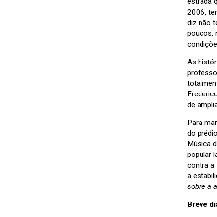
estrada 
2006, te
diz não 
poucos, n
condiçõe
As histó
professo
totalmen
Frederic
de ampli
Para mar
do prédi
Música d
popular 
contra a 
a estabil
sobre a a
Breve d