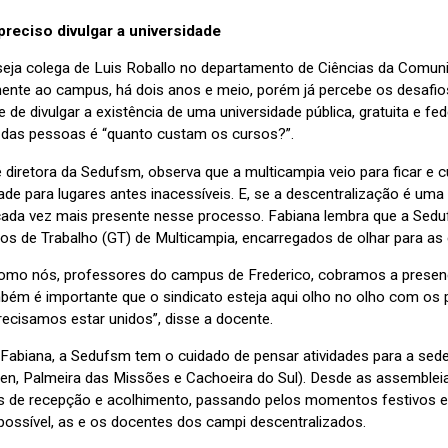
preciso divulgar a universidade
eja colega de Luis Roballo no departamento de Ciências da Comuni
ente ao campus, há dois anos e meio, porém já percebe os desafios 
 de divulgar a existência de uma universidade pública, gratuita e fe
 das pessoas é “quanto custam os cursos?”.
é diretora da Sedufsm, observa que a multicampia veio para ficar e 
ade para lugares antes inacessíveis. E, se a descentralização é um
cada vez mais presente nesse processo. Fabiana lembra que a Seduf
os de Trabalho (GT) de Multicampia, encarregados de olhar para as 
omo nós, professores do campus de Frederico, cobramos a presença 
mbém é importante que o sindicato esteja aqui olho no olho com os 
recisamos estar unidos”, disse a docente.
z Fabiana, a Sedufsm tem o cuidado de pensar atividades para a sed
en, Palmeira das Missões e Cachoeira do Sul). Desde as assembleias
es de recepção e acolhimento, passando pelos momentos festivos e c
ossível, as e os docentes dos campi descentralizados.