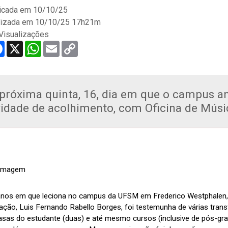
icada em
10/10/25
lizada em 10/10/25 17h21m
Visualizações
re
Facebook
X
WhatsApp
Email
Copy
Link
próxima quinta, 16, dia em que o campus an
vidade de acolhimento, com Oficina de Músi
nos em que leciona no campus da UFSM em Frederico Westphalen, 
ção, Luis Fernando Rabello Borges, foi testemunha de várias transf
casas do estudante (duas) e até mesmo cursos (inclusive de pós-gr