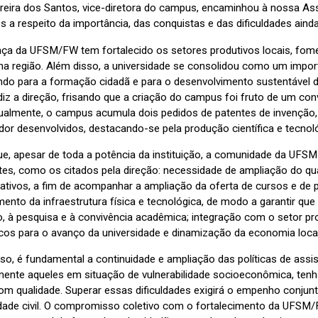
ereira dos Santos, vice-diretora do campus, encaminhou à nossa 
s a respeito da importância, das conquistas e das dificuldades ain
nça da UFSM/FW tem fortalecido os setores produtivos locais, fom
na região. Além disso, a universidade se consolidou como um import
indo para a formação cidadã e para o desenvolvimento sustentável d
 diz a direção, frisando que a criação do campus foi fruto de um c
ualmente, o campus acumula dois pedidos de patentes de invenção, 
or desenvolvidos, destacando-se pela produção científica e tecnoló
ue, apesar de toda a potência da instituição, a comunidade da UFS
tes, como os citados pela direção: necessidade de ampliação do qua
rativos, a fim de acompanhar a ampliação da oferta de cursos e de 
imento da infraestrutura física e tecnológica, de modo a garantir
, à pesquisa e à convivência acadêmica; integração com o setor prod
icos para o avanço da universidade e dinamização da economia local
so, é fundamental a continuidade e ampliação das políticas de assis
mente aqueles em situação de vulnerabilidade socioeconômica, ten
om qualidade. Superar essas dificuldades exigirá o empenho conjunt
dade civil. O compromisso coletivo com o fortalecimento da UFSM/F