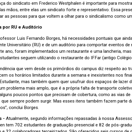
nça do sindicato em Frederico Westphalen é importante para mostrar
las mãos, entre elas um sindicato forte e representativo. Essa pre
zar as pessoas para que voltem a olhar para o sindicalismo como um
 por RU e Auditório
rofessor Luis Fernando Borges, há necessidades pontuais que ain
te Universitário (RU) e de um auditório para comportar eventos de 
este ano, foram implementados um restaurante e uma lancheria, mas
studantes seguem utilizando o restaurante do IFFar (antigo Colégio
endência que vem desde os primórdios do campus diz respeito ao tra
em os horários limitados durante a semana e inexistentes nos fin
Estudante, mas também quem quer usufruir dos espaços de lazer do
m problema mais amplo, que é a própria falta de transporte coletiv
 alguns poucos pontos que precisam de cobertura, como as vias de a
 que sempre podem surgir. Mas esses itens também fazem parte da
os”, conclui Borges.
 -
Atualmente, segundo informações repassadas à nossa Assessor
en tem 702 estudantes de graduação presencial e 82 de pós-gradu
 e 32 colaboradores terceirizados. São oferecidos seis cursos de 