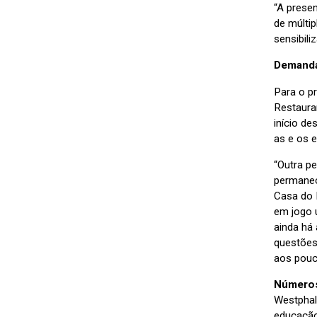
“A prese
de múltip
sensibili
Demanda
Para o p
Restauran
início d
as e os e
“Outra p
permanec
Casa do 
em jogo u
ainda há
questões
aos pouc
Números
Westphal
educação