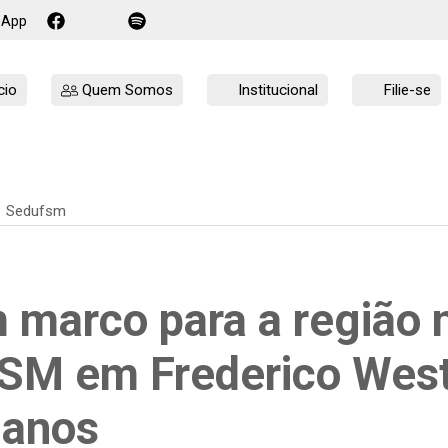
sApp
cio
Quem Somos
Institucional
Filie-se
Sedufsm
 marco para a região n
SM em Frederico West
 anos