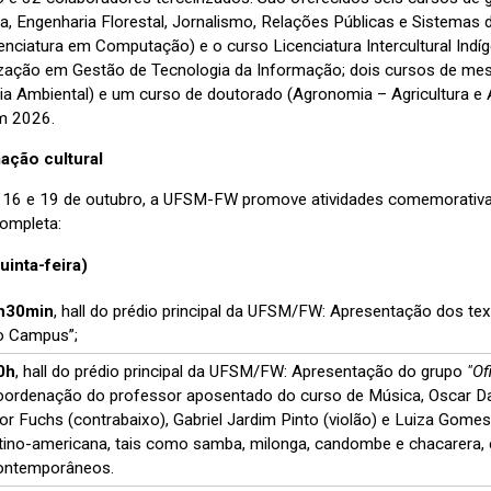
ria, Engenharia Florestal, Jornalismo, Relações Públicas e Sistema
enciatura em Computação) e o curso Licenciatura Intercultural In
ização em Gestão de Tecnologia da Informação; dois cursos de mest
ia Ambiental) e um curso de doutorado (Agronomia – Agricultura e 
em 2026.
ação cultural
 16 e 19 de outubro, a UFSM-FW promove atividades comemorativa
ompleta:
uinta-feira)
h30min
, hall do prédio principal da UFSM/FW: Apresentação dos tex
o Campus”;
0h
, hall do prédio principal da UFSM/FW: Apresentação do grupo
"Of
oordenação do professor aposentado do curso de Música, Oscar Da
gor Fuchs (contrabaixo), Gabriel Jardim Pinto (violão) e Luiza Gomes
atino-americana, tais como samba, milonga, candombe e chacarera,
ontemporâneos.