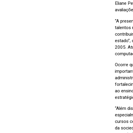
Eliane P
avaliaçõe
“A prese
talentos 
contribu
estado”,
2005. At
computad
Ocorre q
importan
administ
fortalec
ao ensino
estratég
“Além dis
especial
cursos c
da socie