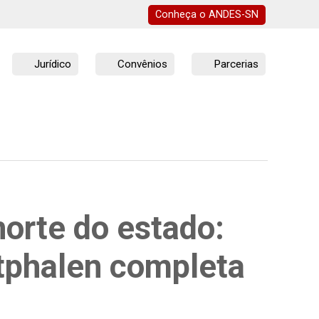
Conheça o
ANDES-SN
Jurídico
Convênios
Parcerias
orte do estado:
phalen completa