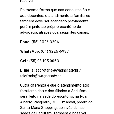
resolver.
Da mesma forma que nas consultas às e
aos docentes, o atendimento a familiares
também deve ser agendado previamente,
porém junto ao próprio escritório de
advocacia, através dos seguintes canais:
Fone:
(55) 3026 3206
WhatsApp:
(61) 3226-6937
Cel.:
(55) 98105 0063
E-mails:
secretaria@wagner.adv.br /
telefonia@wagner.adv.br
Outra diferença é que o atendimento aos
familiares das e dos filiados à Sedufsm
será feito na sede do escritório, na Rua
Alberto Pasqualini, 70, 13º andar, prédio do
Santa Maria Shopping, ao invés de nas
sedes da Sedufsm. Também é possível