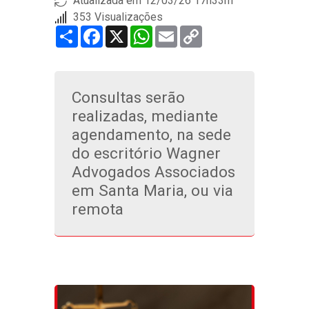
Atualizada em 12/03/26 17h33m
353 Visualizações
Share
Facebook
X
WhatsApp
Email
Copy
Link
Consultas serão
realizadas, mediante
agendamento, na sede
do escritório Wagner
Advogados Associados
em Santa Maria, ou via
remota