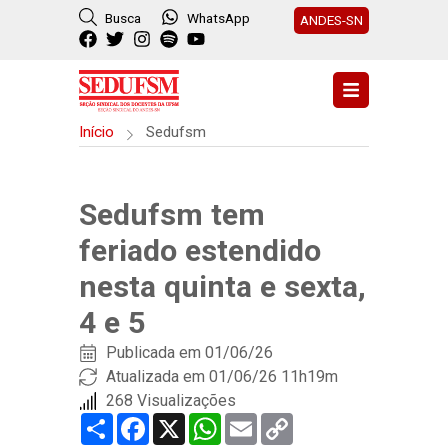
Busca
WhatsApp
ANDES-SN
Início
Sedufsm
Sedufsm tem
feriado estendido
nesta quinta e sexta,
4 e 5
Publicada em
01/06/26
Atualizada em 01/06/26 11h19m
268 Visualizações
Share
Facebook
X
WhatsApp
Email
Copy
Link