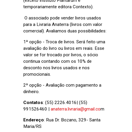
(exceto Instituto Plantarum e
temporariamente editora Contexto).
O associado pode vender livros usados
para a Livraria Anaterra (livros com valor
comercial). Avaliamos duas possibilidades:
1ª opção - Troca de livros. Será feito uma
avaliação do livro ou livros em reais. Esse
valor se for trocado por livros, o sócio
continua contando com os 10% de
desconto nos livros usados e nos
promocionais.
2ª opção - Avaliação com pagamento a
dinheiro.
Contatos
: (55) 2226.4016| (55)
991526460 |
anaterra.livraria@gmail.co
m
Endereço
: Rua Dr. Bozano, 329- Santa
Maria/RS