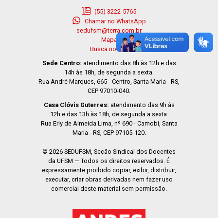
(55) 3222-5765
Chamar no WhatsApp
sedufsm@terra.com.br
Mapa
Busca no site
Sede Centro:
atendimento das 8h às 12h e das
14h às 18h, de segunda a sexta.
Rua André Marques, 665 - Centro, Santa Maria - RS,
CEP 97010-040.
Casa Clóvis Guterres:
atendimento das 9h às
12h e das 13h às 18h, de segunda a sexta.
Rua Erly de Almeida Lima, nº 690 - Camobi, Santa
Maria - RS, CEP 97105-120.
© 2026 SEDUFSM, Seção Sindical dos Docentes
da UFSM — Todos os direitos reservados. É
expressamente proibido copiar, exibir, distribuir,
executar, criar obras derivadas nem fazer uso
comercial deste material sem permissão.