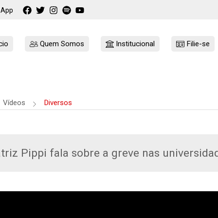
sApp
cio
Quem Somos
Institucional
Filie-se
Vídeos
Diversos
triz Pippi fala sobre a greve nas universida