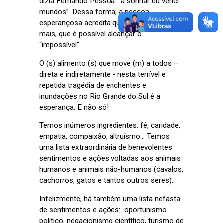
dizia Fernando Pessoa: “a sonhar eu venci
mundos”. Dessa forma, a pessoa
esperançosa acredita que é capaz de algo
mais, que é possível alcançar o
“impossível”.
O (s) alimento (s) que move (m) a todos –
direta e indiretamente - nesta terrível e
repetida tragédia de enchentes e
inundações no Rio Grande do Sul é a
esperança. E não só!
Temos inúmeros ingredientes: fé, caridade,
empatia, compaixão, altruísmo... Temos
uma lista extraordinária de benevolentes
sentimentos e ações voltadas aos animais
humanos e animais não-humanos (cavalos,
cachorros, gatos e tantos outros seres).
Infelizmente, há também uma lista nefasta
de sentimentos e ações: oportunismo
político, negacionismo científico, turismo de