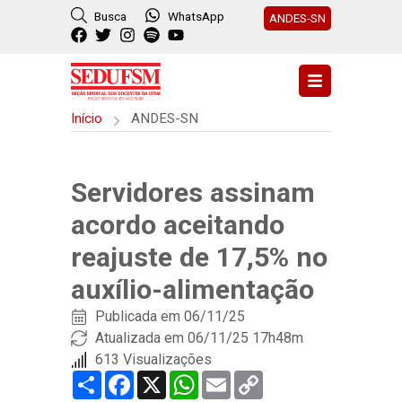
Busca
WhatsApp
ANDES-SN
Início
ANDES-SN
Servidores assinam
acordo aceitando
reajuste de 17,5% no
auxílio-alimentação
Publicada em
06/11/25
Atualizada em 06/11/25 17h48m
613 Visualizações
Share
Facebook
X
WhatsApp
Email
Copy
Link